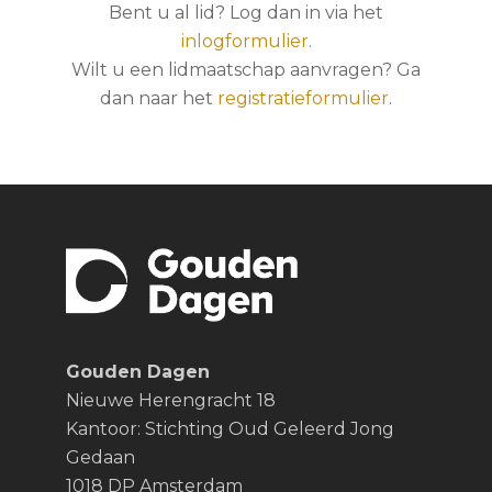
Bent u al lid? Log dan in via het
inlogformulier
.
Wilt u een lidmaatschap aanvragen? Ga
dan naar het
registratieformulier
.
Gouden Dagen
Nieuwe Herengracht 18
Kantoor: Stichting Oud Geleerd Jong
Gedaan
1018 DP Amsterdam