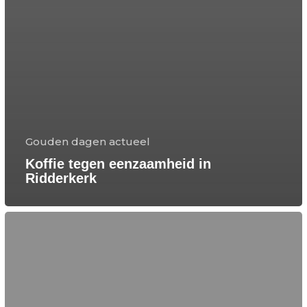
Gouden dagen actueel
Koffie tegen eenzaamheid in
Ridderkerk
Aftrap
week
Zorg
en
Welzijn