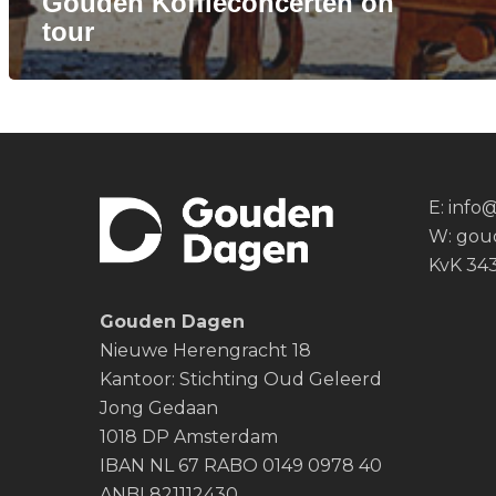
Gouden Koffieconcerten on
tour
E:
info
W:
gou
KvK 34
Gouden Dagen
Nieuwe Herengracht 18
Kantoor: Stichting Oud Geleerd
Jong Gedaan
1018 DP Amsterdam
IBAN NL 67 RABO 0149 0978 40
ANBI 821112430