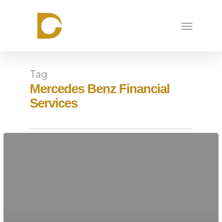
Skip
to
Menu
main
content
Tag
Mercedes Benz Financial
Services
Day
of
Caring
in
Utrecht