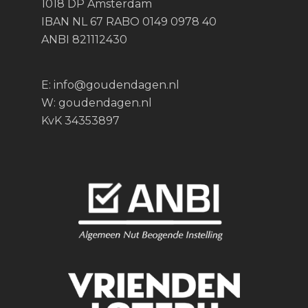
1018 DP Amsterdam
IBAN NL 67 RABO 0149 0978 40
ANBI 821112430
E:
info@goudendagen.nl
W:
goudendagen.nl
KvK 34353897