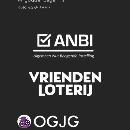
W:
goudendagen.nl
KvK 34353897