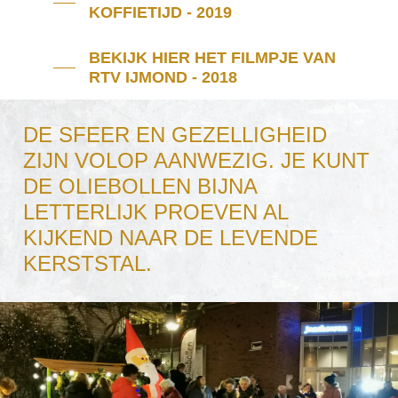
KOFFIETIJD - 2019
BEKIJK HIER HET FILMPJE VAN
RTV IJMOND - 2018
DE SFEER EN GEZELLIGHEID
ZIJN VOLOP AANWEZIG.
JE KUNT
DE OLIEBOLLEN BIJNA
LETTERLIJK PROEVEN AL
KIJKEND NAAR DE LEVENDE
KERSTSTAL.