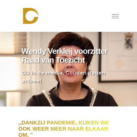
Skip
to
Menu
main
content
Wendy Verkleij voorzitter
Raad van Toezicht
GD in de media
,
Gouden dagen
actueel
,,DANKZIJ PANDEMIE, KIJKEN WE
OOK WEER MEER NAAR ELKAAR
OM. "