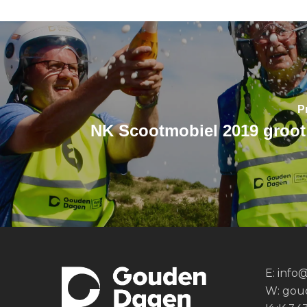
P
NK Scootmobiel 2019 groot
E:
info
W:
gou