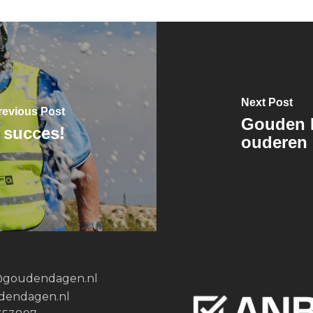
Next Post
revious Post
Gouden D
 succes!
ouderen
@goudendagen.nl
dendagen.nl