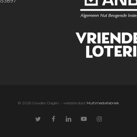
353897
© 2026 Gouden Dagen. - website door
Multimediafabriek
twitter
facebook
linkedin
youtube
instagram