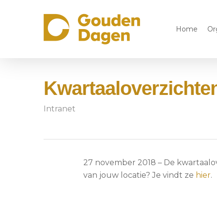
Skip
to
Home
Or
main
content
Kwartaaloverzichten
Intranet
27 november 2018 – De kwartaalove
van jouw locatie? Je vindt ze
hier
.